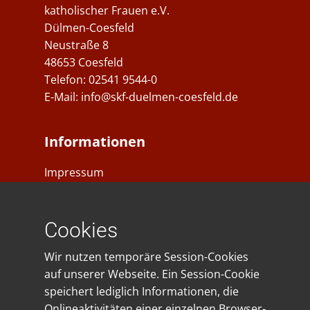
katholischer Frauen e.V.
Dülmen-Coesfeld
Neustraße 8
48653 Coesfeld
Telefon: ​02541 9544-0
E-Mail:
info@skf-duelmen-coesfeld.de
Informationen
Impressum
Datenschutz
Cookies
Spendenkonto
Wir nutzen temporäre Session-Cookies
IBAN: DE23401545300035028281
auf unserer Webseite. Ein Session-Cookie
BIC: WELADE3WXXX
speichert lediglich Informationen, die
Sparkasse Westmünsterland
Onlineaktivitäten einer einzelnen Browser-