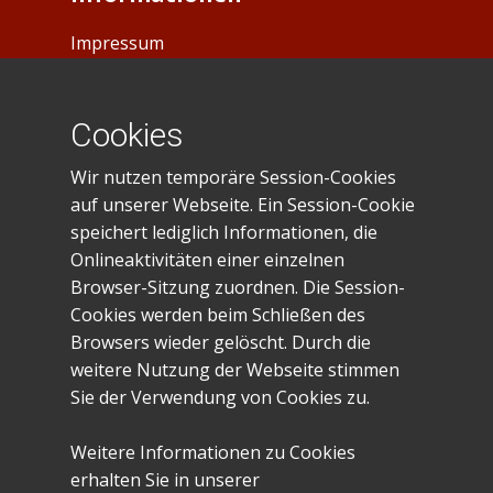
Impressum
Datenschutz
Cookies
Spendenkonto
Wir nutzen temporäre Session-Cookies
IBAN: DE23401545300035028281
auf unserer Webseite. Ein Session-Cookie
BIC: WELADE3WXXX
speichert lediglich Informationen, die
Sparkasse Westmünsterland
Onlineaktivitäten einer einzelnen
Browser-Sitzung zuordnen. Die Session-
Gefördert von:
Cookies werden beim Schließen des
Browsers wieder gelöscht. Durch die
weitere Nutzung der Webseite stimmen
Sie der Verwendung von Cookies zu.
Weitere Informationen zu Cookies
erhalten Sie in unserer