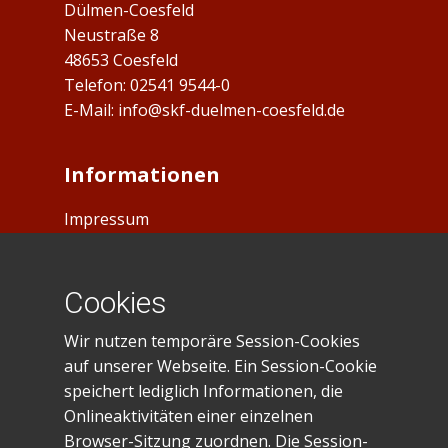
Dülmen-Coesfeld
Neustraße 8
48653 Coesfeld
Telefon: ​02541 9544-0
E-Mail:
info@skf-duelmen-coesfeld.de
Informationen
Impressum
Datenschutz
Cookies
Spendenkonto
Wir nutzen temporäre Session-Cookies
IBAN: DE23401545300035028281
auf unserer Webseite. Ein Session-Cookie
BIC: WELADE3WXXX
speichert lediglich Informationen, die
Sparkasse Westmünsterland
Onlineaktivitäten einer einzelnen
Browser-Sitzung zuordnen. Die Session-